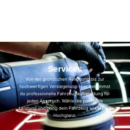
Services
Von der gründlichen Reinigung bis zur
hochwertigen Versiegelung. Hier bekommst
du professionelle Fahrzeugaufbereitung für
jeden Anspruch. Wähle die passende
Leistung und bring dein Fahrzeug wieder auf
Hochglanz.